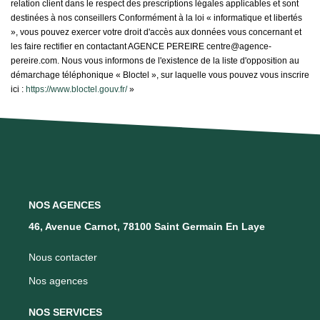
relation client dans le respect des prescriptions légales applicables et sont
destinées à nos conseillers Conformément à la loi « informatique et libertés
», vous pouvez exercer votre droit d'accès aux données vous concernant et
les faire rectifier en contactant AGENCE PEREIRE centre@agence-
pereire.com. Nous vous informons de l'existence de la liste d'opposition au
démarchage téléphonique « Bloctel », sur laquelle vous pouvez vous inscrire
ici :
https://www.bloctel.gouv.fr/
»
NOS AGENCES
46, Avenue Carnot, 78100 Saint Germain En Laye
Nous contacter
Nos agences
NOS SERVICES