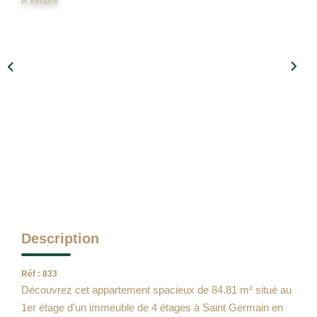
A vendre
Qui Sommes Nous
Notre Équipe
Barème Des Honoraires
NOS BIENS VENDUS
CONTACT
EN
Description
Réf : 833
Découvrez cet appartement spacieux de 84.81 m² situé au
1er étage d'un immeuble de 4 étages à Saint Germain en