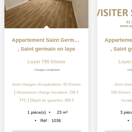
Appartement Saint Germain En Laye 1 pièce(s) 22m2
,
Saint germain en laye
,
Saint g
Loyer 795 €/mois
Loyer
charges comprises
cha
dont charges récupérables: 45 €/mois
dont char
|
Honoraires charge locataire: 338 €
100 €/mois
|
TTC
Dépôt de garantie: 950 €
locat
23
m²
1
pièce(s)
3
pièc
Réf :
1036