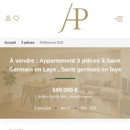
RECRUTEMENT
Accueil
3 pièces
Référence 833
ACHETER
À vendre : Appartement 3 pièces à Saint
LOUER
Germain en Laye
,
Saint germain en laye
ESTIMER
590 000 €
Votre Bien
product.price.fees_charges.teaser
Votre Energie
3
pièce(s)
•
84
m²
•
Réf : 833
NOS AGENCES