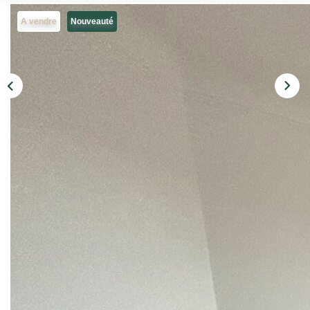
Qui Sommes Nous
A vendre
Nouveauté
Notre Équipe
Barème Des Honoraires
NOS BIENS VENDUS
CONTACT
EN
Description
Réf : 848
L'Agence Pereire vous propose, dans le quartier Pereire à