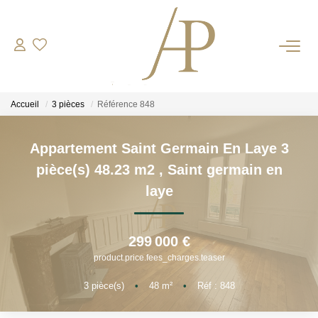
RECRUTEMENT
Accueil
3 pièces
Référence 848
ACHETER
Appartement Saint Germain En Laye 3
LOUER
pièce(s) 48.23 m2
,
Saint germain en
laye
ESTIMER
Votre Bien
299 000 €
Votre Energie
product.price.fees_charges.teaser
3
pièce(s)
•
48
m²
•
Réf : 848
NOS AGENCES