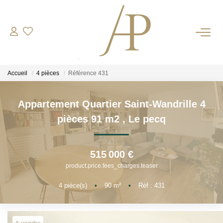
RECRUTEMENT
Accueil
4 pièces
Référence 431
ACHETER
Appartement Quartier Saint-Wandrille 4
LOUER
pièces 91 m2
,
Le pecq
ESTIMER
515 000 €
Votre Bien
product.price.fees_charges.teaser
Votre Energie
4
pièce(s)
•
90
m²
•
Réf : 431
NOS AGENCES