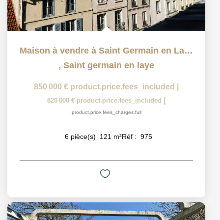
Maison à vendre à Saint Germain en Laye
,
Saint germain en laye
850 000 €
product.price.fees_included
|
|
820 000 €
product.price.fees_included
product.price.fees_charges.full
6
pièce(s)
121
m²
Réf :
975