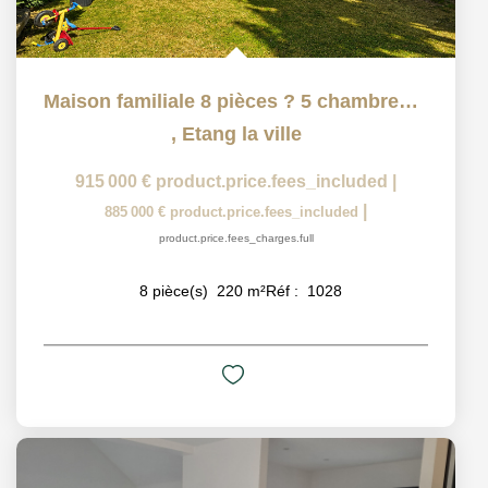
Maison familiale 8 pièces ? 5 chambres ? 620 m² de terrain...
,
Etang la ville
915 000 €
product.price.fees_included
|
|
885 000 €
product.price.fees_included
product.price.fees_charges.full
8
pièce(s)
220
m²
Réf :
1028