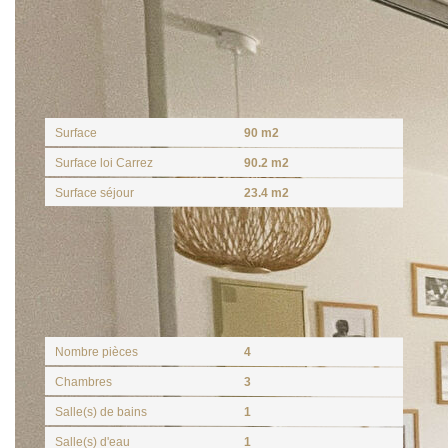
Surfaces
Surface
90 m2
Surface loi Carrez
90.2 m2
Surface séjour
23.4 m2
Intérieur
Nombre pièces
4
Chambres
3
Salle(s) de bains
1
Salle(s) d'eau
1