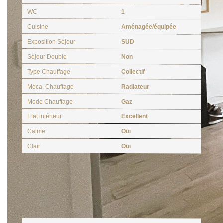
WC
1
Cuisine
Aménagée/équipée
Exposition Séjour
SUD
Séjour Double
Non
Type Chauffage
Collectif
Méca. Chauffage
Radiateur
Mode Chauffage
Gaz
Etat intérieur
Excellent
Calme
Oui
Clair
Oui
Autres