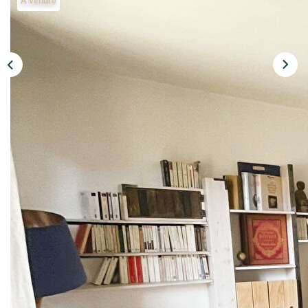
A vendre
Qui Sommes Nous
Notre Équipe
Barème Des Honoraires
NOS BIENS VENDUS
CONTACT
EN
Description
Réf : 431
A seulement 15 minutes à pied du RER de Saint -Germain-
en-Laye, bel appartement traversant de 91 m² avec