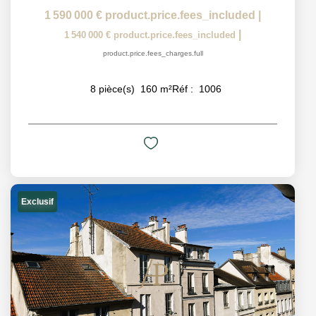
1 590 000 €
product.price.fees_included
|
|
1 540 000 €
product.price.fees_included
product.price.fees_charges.full
8
pièce(s)
160
m²
Réf :
1006
Exclusif