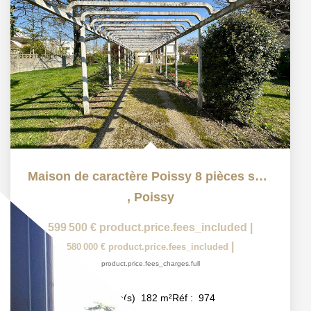
Maison de caractère Poissy 8 pièces sur 1600m² de terrain
,
Poissy
599 500 €
product.price.fees_included
|
|
580 000 €
product.price.fees_included
product.price.fees_charges.full
8
pièce(s)
182
m²
Réf :
974