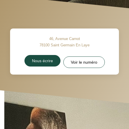
46, Avenue Carnot
78100
Saint Germain En Laye
Nous écrire
Voir le numéro