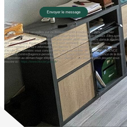
Envoyer le message
« Les informations recueillies sur ce formulaire sont enregistrées dans un fichier
informatisé par AGENCE PEREIRE pour gérer votre demande de contact. Elles sont
conservées pour la durée nécessaire à la gestion de la relation client dans le respect
des prescriptions légales applicables et sont destinées à nos conseillers
Conformément à la loi « informatique et libertés », vous pouvez exercer votre droit
d'accès aux données vous concernant et les faire rectifier en contactant AGENCE
PEREIRE centre@agence-pereire.com. Nous vous informons de l'existence de la liste
d'opposition au démarchage téléphonique « Bloctel », sur laquelle vous pouvez vous
inscrire ici :
https://www.bloctel.gouv.fr/
»