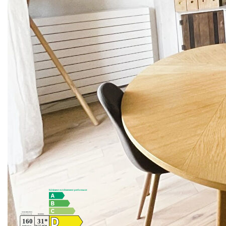
TERRASSE comprenant : Entrée avec penderie, Séjour
sur terrasse, Cuisine équipée avec Cellier, 3 chambres
donnant sur balcon, dont une suite parentale avec Salle de
bains. Salle de douche, WC indépendant, Cave et Parking
en sous-sol complètent le bien.
TRES BON ÉTAT GÉNÉRAL. EXCLUSIVITÉ AGENCE
PEREIRE
** €515 000
honoraires inclus
|
|
€497 500
hors honoraires
Honoraires : 3.52%
TTC à la charge de l'acquéreur
Nos honoraires
Nous contacter
Diagnostics énergétiques