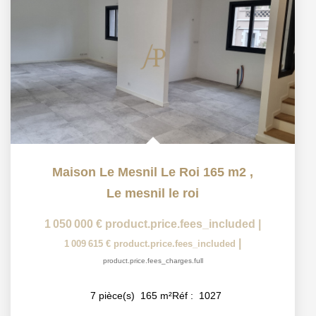
Maison Le Mesnil Le Roi 165 m2
,
Le mesnil le roi
1 050 000 €
product.price.fees_included
|
|
1 009 615 €
product.price.fees_included
product.price.fees_charges.full
7
pièce(s)
165
m²
Réf :
1027