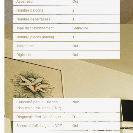
Ascenseur
Oui
Nombre balcons
2
Nombre de terrasses
1
Type de Stationnement
Sous-Sol
Nombre places parking
1
Interphone
Oui
Digicode
Oui
Diagnostics
Concerné par un Etat des
Non
Risques et Pollutions (ERP)
Diagnostic Perf. Numérique
D
Soumis à l'affichage du DPE
Oui