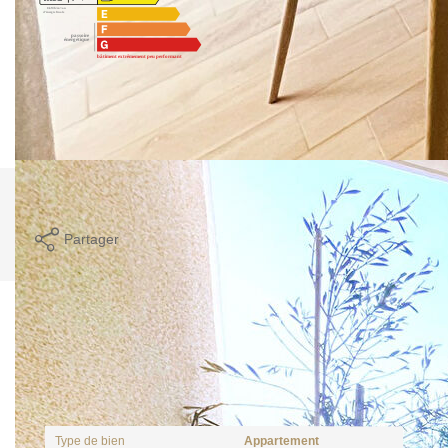
Montant estimé des dépenses annuelles d'énergie pour un
usage standard entre 870€ et 1230€. indexées aux années
2021,2022 et 2023 (abonnement compris).
Imprimer
Partager
Caractéristiques détaillées
Général
Type de bien
Appartement