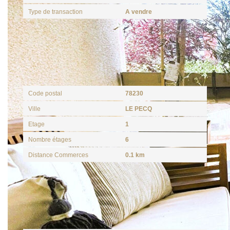
Type de transaction
A vendre
Localisation
Code postal
78230
Ville
LE PECQ
Etage
1
Nombre étages
6
Distance Commerces
0.1 km
Aspects financiers