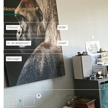
Nous contacter
Prénom*
NOM*
N° de téléphone*
email*
Message*