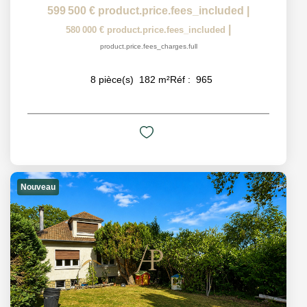
599 500 €
product.price.fees_included
|
|
580 000 €
product.price.fees_included
product.price.fees_charges.full
8
pièce(s)
182
m²
Réf :
965
Nouveau