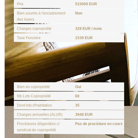
Prix
515000 EUR
Bien soumis à l'encadrement
Non
des loyers
Charges copropriété
329 EUR / mois
Taxe Foncière
1539 EUR
Copropriété
Bien en copropriété
Oui
Nb Lots Copropriété
60
Dont lots d'habitation
35
Charges annuelles (ALUR)
3948 EUR
Procédures diligentées c/
Pas de procédure en cours
syndicat de copropriété