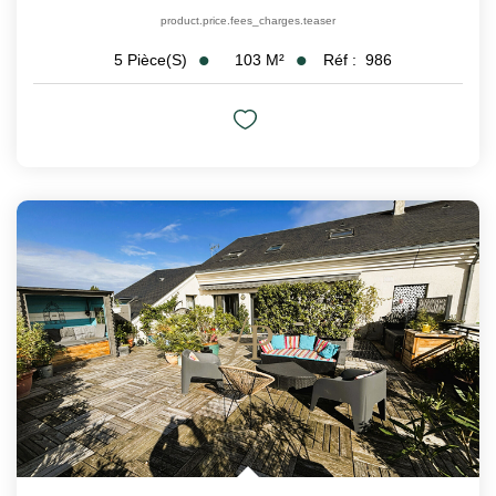
product.price.fees_charges.teaser
103
M²
Réf :
986
5
Pièce(s)