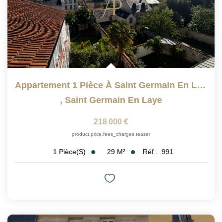
Appartement 1 Pièce À Saint Germain En Laye - Dernier...
,
Saint Germain En Laye
218 000 €
product.price.fees_charges.teaser
29
M²
Réf :
991
1
Pièce(s)