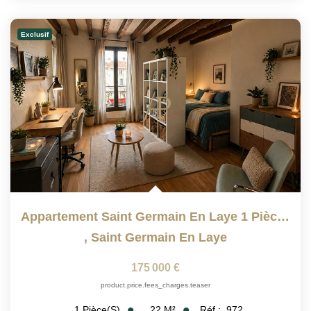
Exclusif
Appartement Saint Germain En Laye 1 Pièce(s), 22.19 M²
,
Saint Germain En Laye
175 000 €
product.price.fees_charges.teaser
22
M²
Réf :
972
1
Pièce(s)