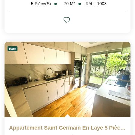
70
M²
Réf :
1003
5
Pièce(s)
Rare
Appartement Saint Germain En Laye 5 Pièce(s) 103 M2 AVEC...