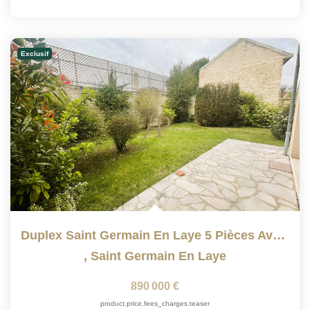
Exclusif
Duplex Saint Germain En Laye 5 Pièces Avec Jardin Privatif
,
Saint Germain En Laye
890 000 €
product.price.fees_charges.teaser