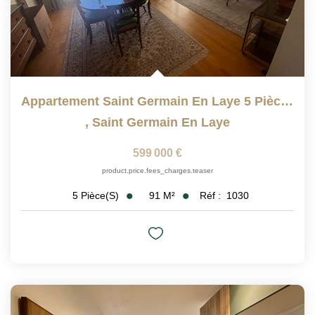
Appartement Saint Germain En Laye 5 Pièce(s) Avec Ascenseur
,
Saint Germain En Laye
599 000 €
product.price.fees_charges.teaser
91
M²
Réf :
1030
5
Pièce(s)