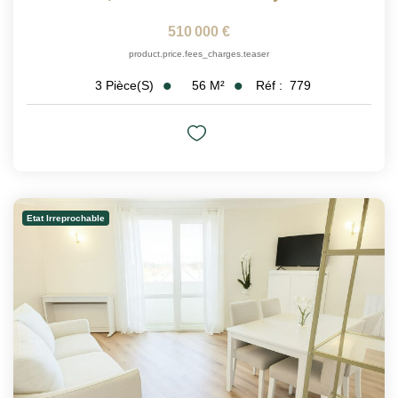
510 000 €
product.price.fees_charges.teaser
56
M²
Réf :
779
3
Pièce(s)
Etat Irreprochable