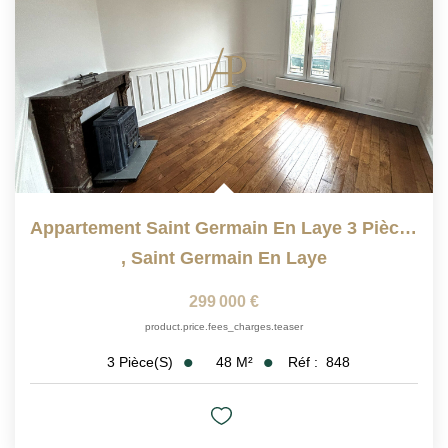
Appartement Saint Germain En Laye 3 Pièce(s) 48.23 M2
,
Saint Germain En Laye
299 000 €
product.price.fees_charges.teaser
48
M²
Réf :
848
3
Pièce(s)