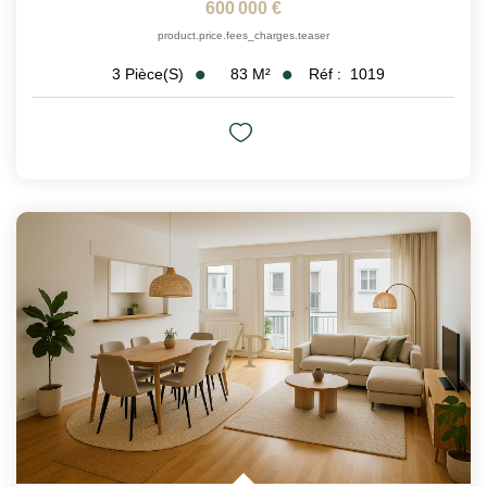
600 000 €
product.price.fees_charges.teaser
83
M²
Réf :
1019
3
Pièce(s)