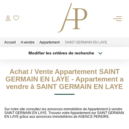
RECRUTEMENT
Accueil
A vendre
Appartement
SAINT GERMAIN EN LAYE
ACHETER
Modifier les critères de recherche
Type de transaction
Localisation
Acheter
Localisation
LOUER
Achat / Vente Appartement SAINT
Type de bien
Sélectionnez...
Surface min
GERMAIN EN LAYE - Appartement a
ESTIMER
vendre à SAINT GERMAIN EN LAYE
Plus de critères
Budget max
Votre Bien
Votre Energie
Créer une alerte
Sur notre site consultez les annonces immobilière de Appartement à vendre
SAINT GERMAIN EN LAYE. Trouvez votre Appartement sur SAINT GERMAIN
EN LAYE grâce aux annonces immobilières de AGENCE PEREIRE.
NOS AGENCES