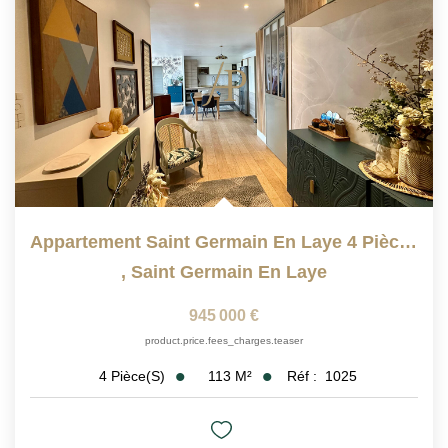
Appartement Saint Germain En Laye 4 Pièce(s) 112 M2
,
Saint Germain En Laye
945 000 €
product.price.fees_charges.teaser
113
M²
Réf :
1025
4
Pièce(s)