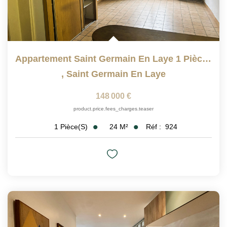
Appartement Saint Germain En Laye 1 Pièce(s) 24.14 M2
,
Saint Germain En Laye
148 000 €
product.price.fees_charges.teaser
24
M²
Réf :
924
1
Pièce(s)