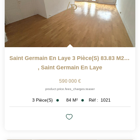
Saint Germain En Laye 3 Pièce(s) 83.83 M2, Avec Ascenseur
,
Saint Germain En Laye
590 000 €
product.price.fees_charges.teaser
84
M²
Réf :
1021
3
Pièce(s)