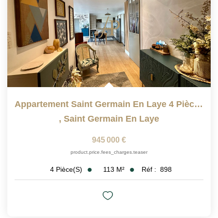
Appartement Saint Germain En Laye 4 Pièce(s) 112 M2
,
Saint Germain En Laye
945 000 €
product.price.fees_charges.teaser
113
M²
Réf :
898
4
Pièce(s)