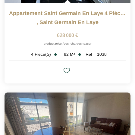
Appartement Saint Germain En Laye 4 Pièce(s) 82.11 M2
,
Saint Germain En Laye
628 000 €
product.price.fees_charges.teaser
82
M²
Réf :
1038
4
Pièce(s)