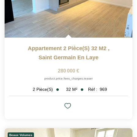
Appartement 2 Pièce(s) 32 M2
,
Saint Germain En Laye
280 000 €
product.price.fees_charges.teaser
32
M²
Réf :
969
2
Pièce(s)
Beaux Volumes