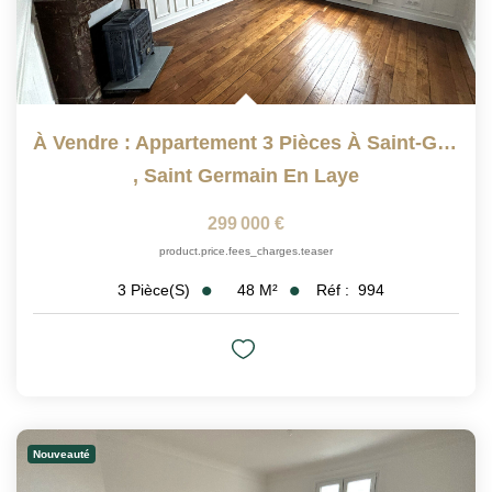
À Vendre : Appartement 3 Pièces À Saint-Germain-En-Laye
,
Saint Germain En Laye
299 000 €
product.price.fees_charges.teaser
48
M²
Réf :
994
3
Pièce(s)
Nouveauté