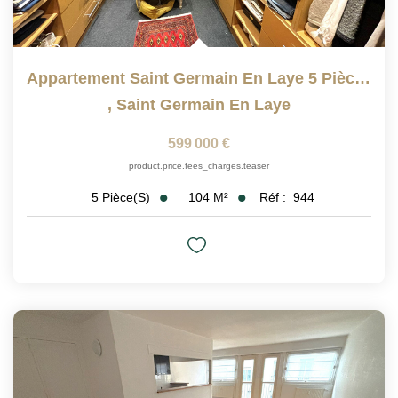
Appartement Saint Germain En Laye 5 Pièce(s) 104.07 M2
,
Saint Germain En Laye
599 000 €
product.price.fees_charges.teaser
104
M²
Réf :
944
5
Pièce(s)