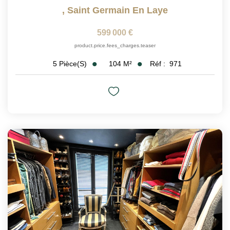
,
Saint Germain En Laye
599 000 €
product.price.fees_charges.teaser
104
M²
Réf :
971
5
Pièce(s)