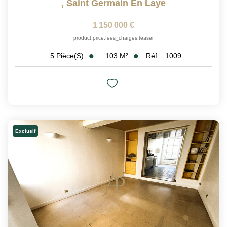
,
Saint Germain En Laye
1 150 000 €
product.price.fees_charges.teaser
103
M²
Réf :
1009
5
Pièce(s)
Exclusif