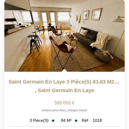
Saint Germain En Laye 3 Pièce(s) 83.83 M2, Avec Ascenseur
,
Saint Germain En Laye
590 000 €
product.price.fees_charges.teaser
84
M²
Réf :
1018
3
Pièce(s)