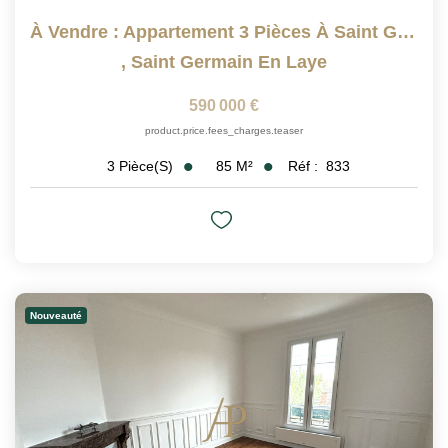
À Vendre : Appartement 3 Pièces À Saint Germain En Laye
,
Saint Germain En Laye
590 000 €
product.price.fees_charges.teaser
85
M²
Réf :
833
3
Pièce(s)
Nouveauté