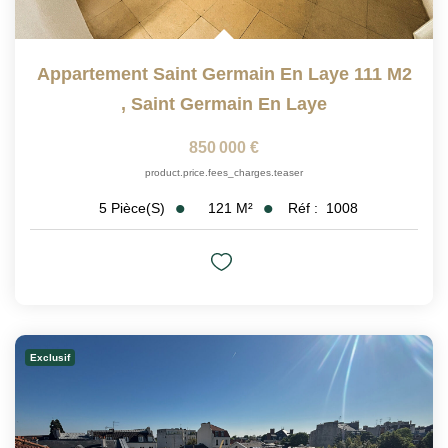
Appartement Saint Germain En Laye 111 M2
,
Saint Germain En Laye
850 000 €
product.price.fees_charges.teaser
121
M²
Réf :
1008
5
Pièce(s)
Exclusif