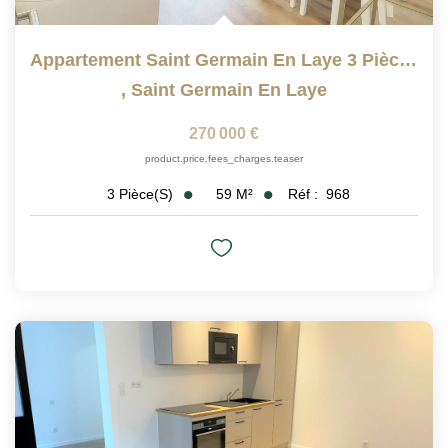
Appartement Saint Germain En Laye 3 Pièce(s) 60 M2
,
Saint Germain En Laye
270 000 €
product.price.fees_charges.teaser
59
M²
Réf :
968
3
Pièce(s)