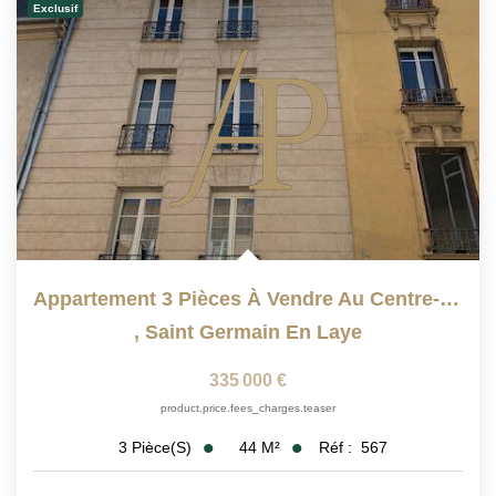
Exclusif
Appartement 3 Pièces À Vendre Au Centre-Ville De Saint...
,
Saint Germain En Laye
335 000 €
product.price.fees_charges.teaser
44
M²
Réf :
567
3
Pièce(s)