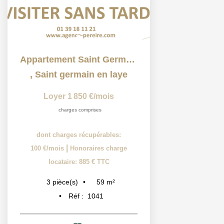
Appartement Saint Germain En Laye 3 pièce(s) 59 m2
,
Saint germain en laye
Loyer 1 850 €/mois
charges comprises
dont charges récupérables:
|
100 €/mois
Honoraires charge
locataire: 885 € TTC
59
m²
3
pièce(s)
Réf :
1041