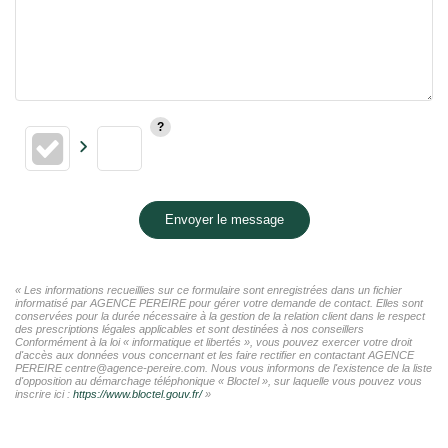
Envoyer le message
« Les informations recueillies sur ce formulaire sont enregistrées dans un fichier
informatisé par AGENCE PEREIRE pour gérer votre demande de contact. Elles sont
conservées pour la durée nécessaire à la gestion de la relation client dans le respect
des prescriptions légales applicables et sont destinées à nos conseillers
Conformément à la loi « informatique et libertés », vous pouvez exercer votre droit
d'accès aux données vous concernant et les faire rectifier en contactant AGENCE
PEREIRE centre@agence-pereire.com. Nous vous informons de l'existence de la liste
d'opposition au démarchage téléphonique « Bloctel », sur laquelle vous pouvez vous
inscrire ici :
https://www.bloctel.gouv.fr/
»