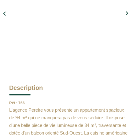
Qui Sommes Nous
Notre Équipe
Barème Des Honoraires
NOS BIENS VENDUS
CONTACT
EN
Description
Réf : 766
L'agence Pereire vous présente un appartement spacieux
de 94 m² qui ne manquera pas de vous séduire. Il dispose
d'une belle pièce de vie lumineuse de 34 m², traversante et
dotée d'un balcon orienté Sud-Ouest. La cuisine américaine