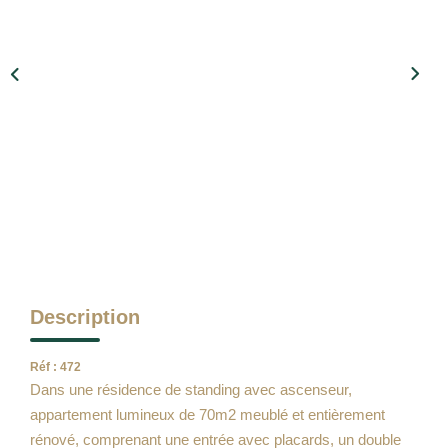
Qui Sommes Nous
Notre Équipe
Barème Des Honoraires
NOS BIENS VENDUS
CONTACT
EN
Description
Réf : 472
Dans une résidence de standing avec ascenseur,
appartement lumineux de 70m2 meublé et entièrement
rénové, comprenant une entrée avec placards, un double