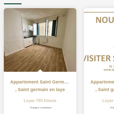
Appartement Saint Germain En Laye 1 pièce(s) 22m2
,
Saint germain en laye
,
Saint g
Loyer 795 €/mois
Loyer
charges comprises
cha