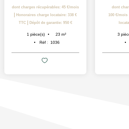
dont charges récupérables: 45 €/mois
dont char
|
Honoraires charge locataire: 338 €
100 €/mois
|
TTC
Dépôt de garantie: 950 €
locat
23
m²
1
pièce(s)
3
pièc
Réf :
1036