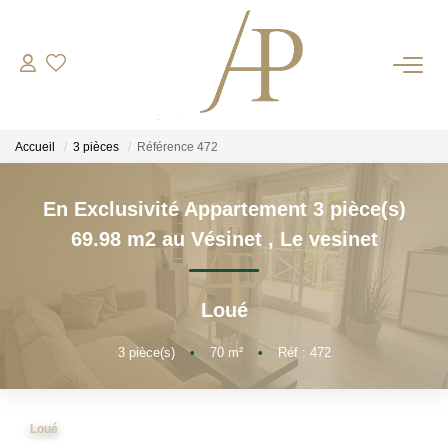
RECRUTEMENT
Accueil
3 pièces
Référence 472
ACHETER
En Exclusivité Appartement 3 pièce(s)
LOUER
69.98 m2 au Vésinet
,
Le vesinet
ESTIMER
Loué
Votre Bien
3
pièce(s)
•
70
m²
•
Réf : 472
Votre Energie
Loué
NOS AGENCES