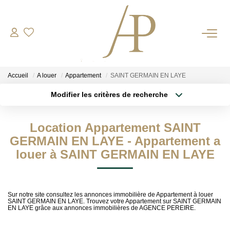
RECRUTEMENT
Accueil
A louer
Appartement
SAINT GERMAIN EN LAYE
ACHETER
Modifier les critères de recherche
Type de transaction
Localisation
Acheter
Localisation
LOUER
Location Appartement SAINT
Type de bien
Sélectionnez...
Surface min
GERMAIN EN LAYE - Appartement a
ESTIMER
louer à SAINT GERMAIN EN LAYE
Plus de critères
Budget max
Votre Bien
Votre Energie
Créer une alerte
Sur notre site consultez les annonces immobilière de Appartement à louer
SAINT GERMAIN EN LAYE. Trouvez votre Appartement sur SAINT GERMAIN
EN LAYE grâce aux annonces immobilières de AGENCE PEREIRE.
NOS AGENCES