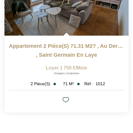
Appartement 2 Pièce(s) 71.31 M2? , Au Dernier Étage
,
Saint Germain En Laye
Loyer 1 750 €/mois
charges comprises
71
M²
Réf :
1012
2
Pièce(s)