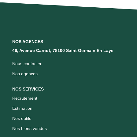
Qui Sommes Nous
Notre Équipe
Barème Des Honoraires
NOS AGENCES
46, Avenue Carnot, 78100 Saint Germain En Laye
NOS BIENS VENDUS
Nous contacter
CONTACT
Nos agences
EN
NOS SERVICES
Recrutement
Estimation
Nos outils
Nos biens vendus