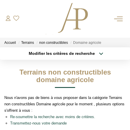
RECRUTEMENT
Accueil
Terrains
non constructibles
Domaine agricole
ACHETER
Modifier les critères de recherche
Type de transaction
Localisation
Acheter
Localisation
LOUER
Terrains non constructibles
Type de bien
Sélectionnez...
Surface min
domaine agricole
ESTIMER
Plus de critères
Budget max
Votre Bien
Nous n'avons pas de biens à vous proposer dans la catégorie Terrains
non constructibles Domaine agricole pour le moment , plusieurs options
Votre Energie
Créer une alerte
s'offrent à vous :
Re-soumettre la recherche avec moins de critères.
Transmettez-nous votre demande
NOS AGENCES