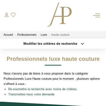
RECRUTEMENT
Accueil
Professionnels
Luxe
Haute couture
ACHETER
Modifier les critères de recherche
Type de transaction
Localisation
Acheter
Localisation
LOUER
Professionnels luxe haute couture
Type de bien
Sélectionnez...
Surface min
ESTIMER
Nous n'avons pas de biens à vous proposer dans la catégorie
Plus de critères
Budget max
Votre Bien
Professionnels Luxe Haute couture pour le moment , plusieurs options
s'offrent à vous :
Votre Energie
Créer une alerte
Re-soumettre la recherche avec moins de critères.
Transmettez-nous votre demande
NOS AGENCES