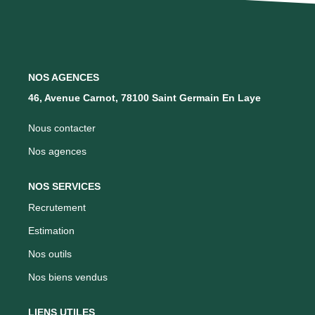
Qui Sommes Nous
Notre Équipe
Barème Des Honoraires
NOS AGENCES
46, Avenue Carnot, 78100 Saint Germain En Laye
NOS BIENS VENDUS
Nous contacter
Nos agences
CONTACT
NOS SERVICES
EN
Recrutement
Estimation
Nos outils
Nos biens vendus
LIENS UTILES