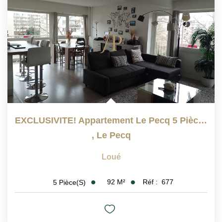
Qui Sommes Nous
Notre Équipe
Barème Des Honoraires
NOS BIENS VENDUS
CONTACT
EXCLUSIVITE! Appartement Le Pecq 5 Pièce(s) 91.87 M2
,
Le Pecq
EN
Loué
92
M²
Réf :
677
5
Pièce(s)