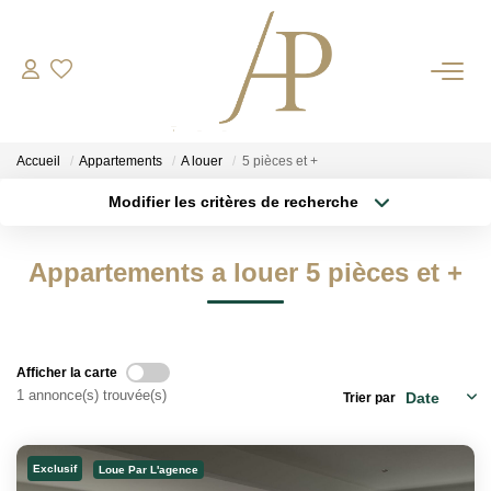
RECRUTEMENT
Accueil
Appartements
A louer
5 pièces et +
ACHETER
Modifier les critères de recherche
Type de transaction
Localisation
Acheter
Localisation
LOUER
Appartements a louer 5 pièces et +
Type de bien
Sélectionnez...
Surface min
ESTIMER
Plus de critères
Budget max
Votre Bien
Afficher la carte
Votre Energie
1 annonce(s) trouvée(s)
Trier par
Créer une alerte
Exclusif
NOS AGENCES
Loue Par L'agence