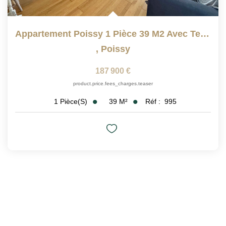
Appartement Poissy 1 Pièce 39 M2 Avec Terrasse De 12m²
,
Poissy
187 900 €
product.price.fees_charges.teaser
39
M²
Réf :
995
1
Pièce(s)