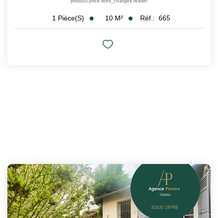
product.price.fees_charges.teaser
10
M²
Réf :
665
1
Pièce(s)