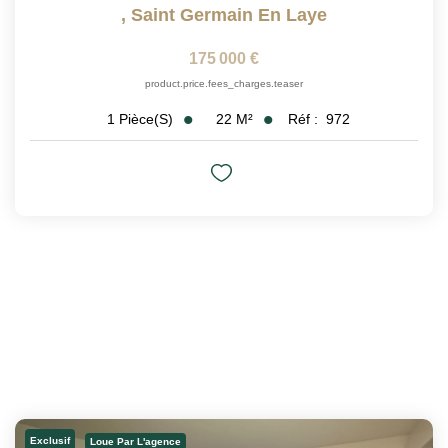
,
Saint Germain En Laye
175 000 €
product.price.fees_charges.teaser
22
M²
Réf :
972
1
Pièce(s)
Exclusif
Loue Par L'agence