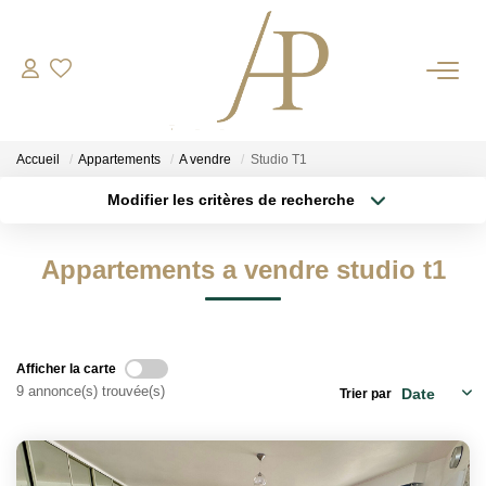
RECRUTEMENT
Accueil
Appartements
A vendre
Studio T1
ACHETER
Modifier les critères de recherche
Type de transaction
Localisation
Acheter
Localisation
LOUER
Appartements a vendre studio t1
Type de bien
Sélectionnez...
Surface min
ESTIMER
Plus de critères
Budget max
Votre Bien
Afficher la carte
Votre Energie
9 annonce(s) trouvée(s)
Trier par
Créer une alerte
NOS AGENCES