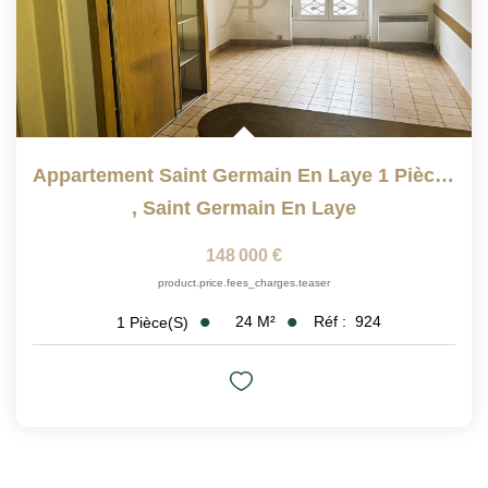
Appartement Saint Germain En Laye 1 Pièce(s) 24.14 M2
,
Saint Germain En Laye
148 000 €
product.price.fees_charges.teaser
24
M²
Réf :
924
1
Pièce(s)