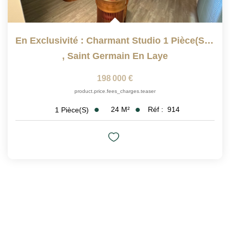
En Exclusivité : Charmant Studio 1 Pièce(s) 23 M2 Avec Une...
,
Saint Germain En Laye
198 000 €
product.price.fees_charges.teaser
24
M²
Réf :
914
1
Pièce(s)