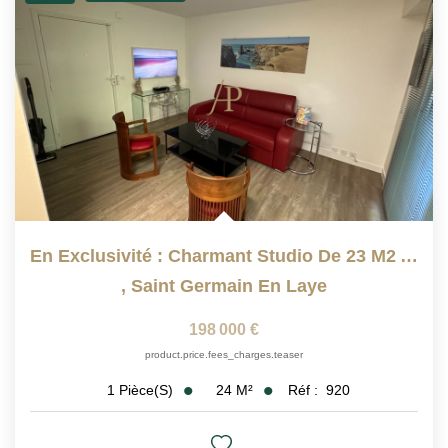
En Exclusivité : Charmant Studio De 23 M2 Avec Une...
,
Saint Germain En Laye
198 000 €
product.price.fees_charges.teaser
24
M²
Réf :
920
1
Pièce(s)