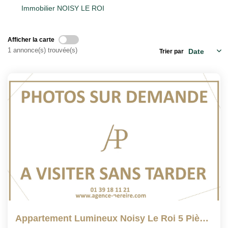
Immobilier NOISY LE ROI
Qui Sommes Nous
Notre Équipe
Afficher la carte
1 annonce(s) trouvée(s)
Barème Des Honoraires
Trier par
NOS BIENS VENDUS
CONTACT
EN
Appartement Lumineux Noisy Le Roi 5 Pièce(s) 116.93 M2 Avec...