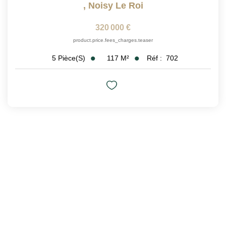
,
Noisy Le Roi
320 000 €
product.price.fees_charges.teaser
117
M²
Réf :
702
5
Pièce(s)