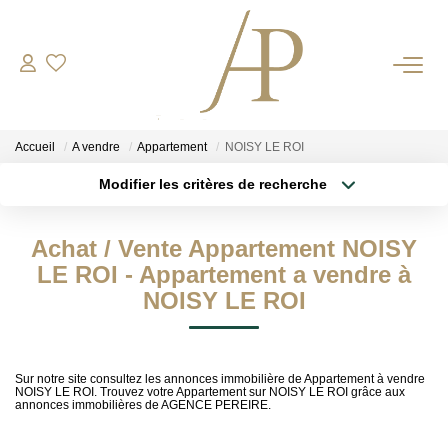
RECRUTEMENT
Accueil
A vendre
Appartement
NOISY LE ROI
ACHETER
Modifier les critères de recherche
Type de transaction
Localisation
Acheter
Localisation
LOUER
Achat / Vente Appartement NOISY
Type de bien
Sélectionnez...
Surface min
LE ROI - Appartement a vendre à
ESTIMER
NOISY LE ROI
Plus de critères
Budget max
Votre Bien
Votre Energie
Créer une alerte
Sur notre site consultez les annonces immobilière de Appartement à vendre
NOISY LE ROI. Trouvez votre Appartement sur NOISY LE ROI grâce aux
annonces immobilières de AGENCE PEREIRE.
NOS AGENCES