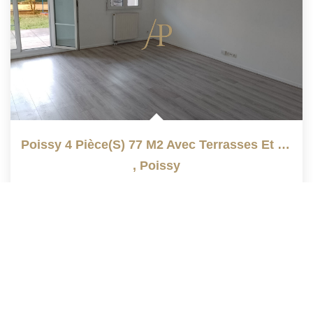
Poissy 4 Pièce(s) 77 M2 Avec Terrasses Et Jardins
,
Poissy
Vendu
77
M²
Réf :
604
4
Pièce(s)