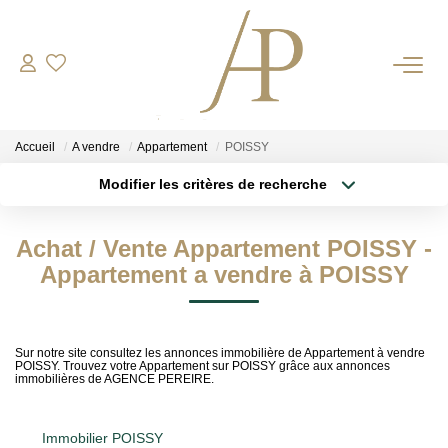
RECRUTEMENT
Accueil
A vendre
Appartement
POISSY
ACHETER
Modifier les critères de recherche
Localisation
Type de transaction
LOUER
Surface min
Achat / Vente Appartement POISSY -
Type de bien
Appartement a vendre à POISSY
Plus de critères
Budget max
ESTIMER
Votre Bien
Créer une alerte
Sur notre site consultez les annonces immobilière de Appartement à vendre
Votre Energie
POISSY. Trouvez votre Appartement sur POISSY grâce aux annonces
immobilières de AGENCE PEREIRE.
NOS AGENCES
Immobilier POISSY