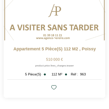
Appartement 5 Pièce(s) 112 M2
,
Poissy
510 000 €
product.price.fees_charges.teaser
112
M²
Réf :
963
5
Pièce(s)