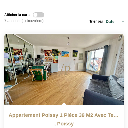
Qui Sommes Nous
Notre Équipe
Afficher la carte
7 annonce(s) trouvée(s)
Trier par
Barème Des Honoraires
NOS BIENS VENDUS
CONTACT
EN
Appartement Poissy 1 Pièce 39 M2 Avec Terrasse De 12m²
,
Poissy