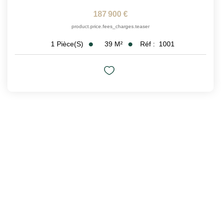
187 900 €
product.price.fees_charges.teaser
39
M²
Réf :
1001
1
Pièce(s)