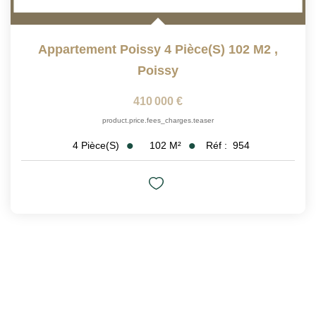
Appartement Poissy 4 Pièce(s) 102 M2
,
Poissy
410 000 €
product.price.fees_charges.teaser
102
M²
Réf :
954
4
Pièce(s)