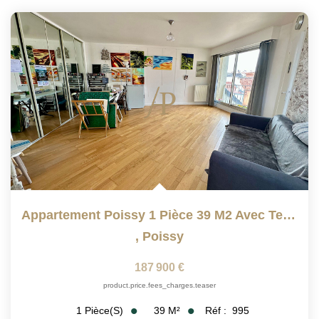
Appartement Poissy 1 Pièce 39 M2 Avec Terrasse De 12m²
,
Poissy
187 900 €
product.price.fees_charges.teaser
39
M²
Réf :
995
1
Pièce(s)