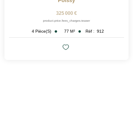
Poissy
325 000 €
product.price.fees_charges.teaser
77
M²
Réf :
912
4
Pièce(s)