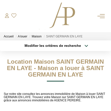
RECRUTEMENT
Accueil
A louer
Maison
SAINT GERMAIN EN LAYE
ACHETER
Modifier les critères de recherche
Type de transaction
Localisation
Acheter
Localisation
LOUER
Location Maison SAINT GERMAIN
Type de bien
Sélectionnez...
Surface min
EN LAYE - Maison a louer à SAINT
ESTIMER
GERMAIN EN LAYE
Plus de critères
Budget max
Votre Bien
Votre Energie
Créer une alerte
Sur notre site consultez les annonces immobilière de Maison à louer SAINT
GERMAIN EN LAYE. Trouvez votre Maison sur SAINT GERMAIN EN LAYE
grâce aux annonces immobilières de AGENCE PEREIRE.
NOS AGENCES