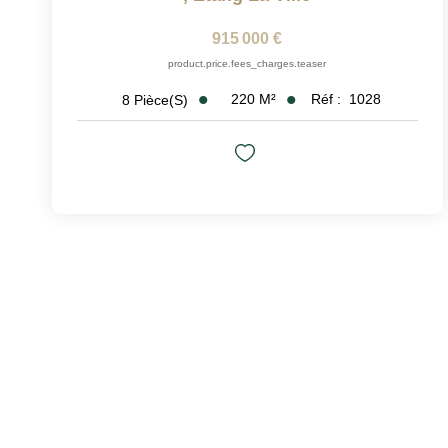
915 000 €
product.price.fees_charges.teaser
220
M²
Réf :
1028
8
Pièce(s)